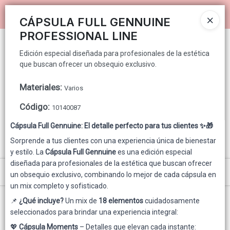
Edición especial diseñada para profesionales de la estética que
Ingresar a la Tienda
buscan ofrecer un obsequio exclusivo.
CÁPSULA FULL GENNUINE
PROFESSIONAL LINE
PUNTOS DE VENTA
Edición especial diseñada para profesionales de la estética
que buscan ofrecer un obsequio exclusivo.
CÓMO COMPRAR
Materiales
:
Varios
QUIÉNES SOMOS
Código
:
10140087
GENNUINE PARA CONSUMIDOR FINAL
Cápsula Full Gennuine: El detalle perfecto para tus clientes ✨🎁
Sorprende a tus clientes con una experiencia única de bienestar
CONTACTO
y estilo. La
Cápsula Full Gennuine
es una edición especial
diseñada para profesionales de la estética que buscan ofrecer
Menú
un obsequio exclusivo, combinando lo mejor de cada cápsula en
un mix completo y sofisticado.
Edición especial diseñada para profesionales de la estética que buscan
ofrecer un obsequio exclusivo.
📌
¿Qué incluye?
Un mix de
18 elementos
cuidadosamente
seleccionados para brindar una experiencia integral:
💖
Cápsula Moments
– Detalles que elevan cada instante: