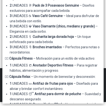
2
UNIDADES 🥂
Pack de 3 Posavasos Gennuine
– Diseños
Lista vacía
exclusivos para acompañar cada bebida.
3
UNIDADES ☕
Vaso Café Gennuine
– Ideal para disfrutar de
una bebida con estilo.
3
UNIDADES 💎
Vaso Diamante (chico, mediano y grande)
–
Elegancia en cada sorbo.
2
UNIDADES 🥄
Cucharita larga dorada hoja
– Un toque
sofisticado para cada bebida.
3
UNIDADES 🔖
Broches imantados
– Perfectos para notas o
recordatorios.
🏋️‍♀️
Cápsula Fitness
– Motivación para un estilo de vida activo:
1
UNIDADES 📒
Anotador Deportivo Fitness
– Para registrar
hábitos, alimentación y progreso.
🧖‍♀️
Cápsula Relax
– Un momento de bienestar y desconexión:
FILTROS
1
UNIDADES 🥒
Antifaz de frutas para ojos
– Diseñado para
aliviar y brindar confort instantáneo.
1
UNIDADES 😴
Antifaz para dormir de peluche
– Suavidad y
Gennuine Mayorista
©
2026
descanso asegurado.
1
UNIDADES 💆
Crema Yorker 30ml
– Un mimo para la piel.