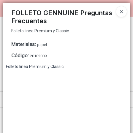
Folleto linea Premium y Classic.
Ingresar a la Tienda
FOLLETO GENNUINE Preguntas
Frecuentes
PUNTOS DE VENTA
Folleto linea Premium y Classic.
CÓMO COMPRAR
Materiales
:
papel
QUIÉNES SOMOS
Código
:
20102009
Folleto linea Premium y Classic.
GENNUINE PARA CONSUMIDOR FINAL
CONTACTO
Menú
Folleto linea Premium y Classic.