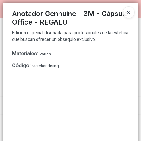
Edición especial diseñada para profesionales de la estética que
Ingresar a la Tienda
buscan ofrecer un obsequio exclusivo.
Anotador Gennuine - 3M - Cápsula
Office - REGALO
PUNTOS DE VENTA
Edición especial diseñada para profesionales de la estética
que buscan ofrecer un obsequio exclusivo.
CÓMO COMPRAR
Materiales
:
Varios
QUIÉNES SOMOS
Código
:
Merchandising1
GENNUINE PARA CONSUMIDOR FINAL
CONTACTO
Menú
Edición especial diseñada para profesionales de la estética que buscan
ofrecer un obsequio exclusivo.