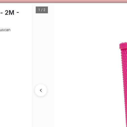
can ofrecer un obsequio exclusivo.
1 / 2
- 2M -
OS DE VENTA
CÓMO COMPRAR
QUIÉNES SOMOS
GENNUIN
buscan