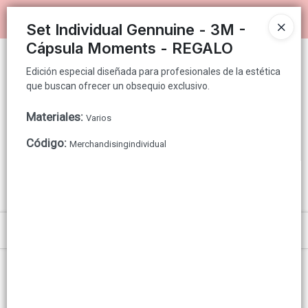
Edición especial diseñada para profesionales de la estética que
Ingresar a la Tienda
buscan ofrecer un obsequio exclusivo.
Set Individual Gennuine - 3M -
Cápsula Moments - REGALO
PUNTOS DE VENTA
Edición especial diseñada para profesionales de la estética
que buscan ofrecer un obsequio exclusivo.
CÓMO COMPRAR
Materiales
:
Varios
QUIÉNES SOMOS
Código
:
Merchandisingindividual
GENNUINE PARA CONSUMIDOR FINAL
CONTACTO
Menú
Edición especial diseñada para profesionales de la estética que buscan
ofrecer un obsequio exclusivo.