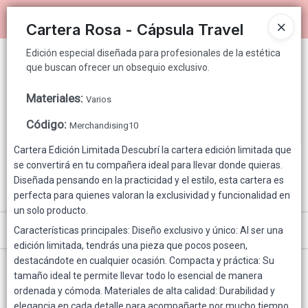
Edición especial diseñada para profesionales de la estética que
Ingresar a la Tienda
buscan ofrecer un obsequio exclusivo.
Cartera Rosa - Cápsula Travel
Edición especial diseñada para profesionales de la estética
PUNTOS DE VENTA
que buscan ofrecer un obsequio exclusivo.
CÓMO COMPRAR
Materiales
:
Varios
Código
:
QUIÉNES SOMOS
Merchandising10
Cartera Edición Limitada Descubrí la cartera edición limitada que
GENNUINE PARA CONSUMIDOR FINAL
se convertirá en tu compañera ideal para llevar donde quieras.
Diseñada pensando en la practicidad y el estilo, esta cartera es
CONTACTO
perfecta para quienes valoran la exclusividad y funcionalidad en
un solo producto.
Menú
Características principales: Diseño exclusivo y único: Al ser una
edición limitada, tendrás una pieza que pocos poseen,
Edición especial diseñada para profesionales de la estética que buscan
destacándote en cualquier ocasión. Compacta y práctica: Su
ofrecer un obsequio exclusivo.
tamaño ideal te permite llevar todo lo esencial de manera
ordenada y cómoda. Materiales de alta calidad: Durabilidad y
elegancia en cada detalle para acompañarte por mucho tiempo.