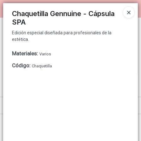
Edición especial diseñada para profesionales de la estética.
Ingresar a la Tienda
Chaquetilla Gennuine - Cápsula
SPA
PUNTOS DE VENTA
Edición especial diseñada para profesionales de la
estética.
CÓMO COMPRAR
Materiales
:
Varios
QUIÉNES SOMOS
Código
:
Chaquetilla
GENNUINE PARA CONSUMIDOR FINAL
CONTACTO
Menú
Edición especial diseñada para profesionales de la estética.