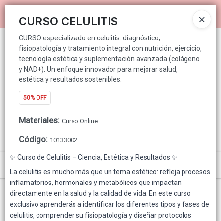
CURSO especializado en celulitis: diagnóstico, fisiopatología y
Ingresar a la Tienda
tratamiento integral con nutrición, ejercicio, tecnología estética y
CURSO CELULITIS
suplementación avanzada (colágeno y NAD+). Un enfoque innovador
para mejorar salud, estética y resultados sostenibles.
CURSO especializado en celulitis: diagnóstico,
PUNTOS DE VENTA
fisiopatología y tratamiento integral con nutrición, ejercicio,
tecnología estética y suplementación avanzada (colágeno
CÓMO COMPRAR
y NAD+). Un enfoque innovador para mejorar salud,
estética y resultados sostenibles.
QUIÉNES SOMOS
50% OFF
GENNUINE PARA CONSUMIDOR FINAL
Materiales
:
Curso Online
Código
:
CONTACTO
10133002
✨ Curso de Celulitis – Ciencia, Estética y Resultados ✨
Menú
La celulitis es mucho más que un tema estético: refleja procesos
inflamatorios, hormonales y metabólicos que impactan
CURSO especializado en celulitis: diagnóstico, fisiopatología y tratamiento
integral con nutrición, ejercicio, tecnología estética y suplementación
directamente en la salud y la calidad de vida. En este curso
avanzada (colágeno y NAD+). Un enfoque innovador para mejorar salud,
exclusivo aprenderás a identificar los diferentes tipos y fases de
estética y resultados sostenibles.
celulitis, comprender su fisiopatología y diseñar protocolos