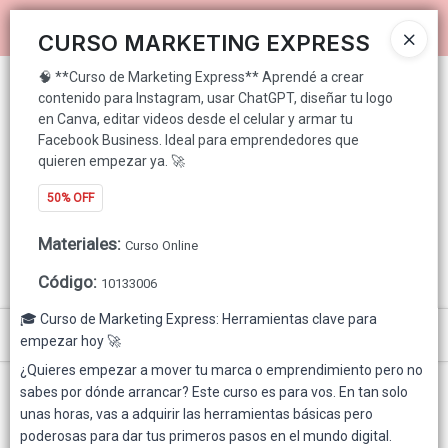
🧠 **Curso de Marketing Express** Aprendé a crear contenido para
Ingresar a la Tienda
Instagram, usar ChatGPT, diseñar tu logo en Canva, editar videos
CURSO MARKETING EXPRESS
desde el celular y armar tu Facebook Business. Ideal para
emprendedores que quieren empezar ya. 🚀
🧠 **Curso de Marketing Express** Aprendé a crear
PUNTOS DE VENTA
contenido para Instagram, usar ChatGPT, diseñar tu logo
en Canva, editar videos desde el celular y armar tu
CÓMO COMPRAR
Facebook Business. Ideal para emprendedores que
quieren empezar ya. 🚀
QUIÉNES SOMOS
50% OFF
GENNUINE PARA CONSUMIDOR FINAL
Materiales
:
Curso Online
Código
:
CONTACTO
10133006
🎓 Curso de Marketing Express: Herramientas clave para
Menú
empezar hoy 🚀
¿Quieres empezar a mover tu marca o emprendimiento pero no
🧠 **Curso de Marketing Express** Aprendé a crear contenido para
Instagram, usar ChatGPT, diseñar tu logo en Canva, editar videos desde el
sabes por dónde arrancar? Este curso es para vos. En tan solo
celular y armar tu Facebook Business. Ideal para emprendedores que quieren
unas horas, vas a adquirir las herramientas básicas pero
empezar ya. 🚀
poderosas para dar tus primeros pasos en el mundo digital.