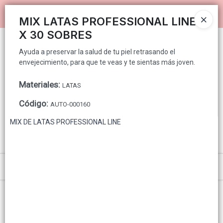
Ayuda a preservar la salud de tu piel retrasando el envejecimiento,
Ingresar a la Tienda
para que te veas y te sientas más joven.
MIX LATAS PROFESSIONAL LINE
X 30 SOBRES
PUNTOS DE VENTA
Ayuda a preservar la salud de tu piel retrasando el
envejecimiento, para que te veas y te sientas más joven.
CÓMO COMPRAR
Materiales
:
LATAS
QUIÉNES SOMOS
Código
:
AUTO-000160
GENNUINE PARA CONSUMIDOR FINAL
MIX DE LATAS PROFESSIONAL LINE
CONTACTO
Menú
Ayuda a preservar la salud de tu piel retrasando el envejecimiento, para que te
veas y te sientas más joven.