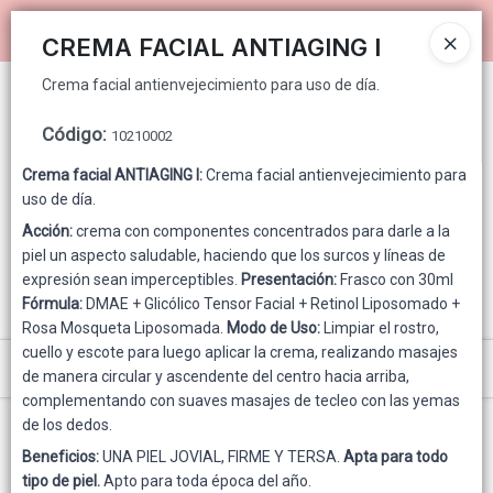
Crema facial antienvejecimiento para uso de día.
Ingresar a la Tienda
CREMA FACIAL ANTIAGING I
Crema facial antienvejecimiento para uso de día.
PUNTOS DE VENTA
Código
:
10210002
CÓMO COMPRAR
Crema facial ANTIAGING I:
Crema facial antienvejecimiento para
uso de día.
QUIÉNES SOMOS
Acción:
crema con componentes concentrados para darle a la
piel un aspecto saludable, haciendo que los surcos y líneas de
GENNUINE PARA CONSUMIDOR FINAL
expresión sean imperceptibles.
Presentación:
Frasco con 30ml
Fórmula:
DMAE + Glicólico Tensor Facial + Retinol Liposomado +
CONTACTO
Rosa Mosqueta Liposomada.
Modo de Uso:
Limpiar el rostro,
cuello y escote para luego aplicar la crema, realizando masajes
Menú
de manera circular y ascendente del centro hacia arriba,
complementando con suaves masajes de tecleo con las yemas
Crema facial antienvejecimiento para uso de día.
de los dedos.
Beneficios:
UNA PIEL JOVIAL, FIRME Y TERSA.
Apta para todo
tipo de piel.
Apto para toda época del año.