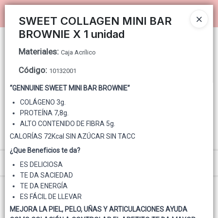
Ingresar a la Tienda
SWEET COLLAGEN MINI BAR
BROWNIE X 1 unidad
PUNTOS DE VENTA
Materiales
:
Caja Acrílico
CÓMO COMPRAR
Código
:
10132001
“GENNUINE SWEET MINI BAR BROWNIE”
QUIÉNES SOMOS
COLÁGENO 3g.
PROTEÍNA 7,8g.
GENNUINE PARA CONSUMIDOR FINAL
ALTO CONTENIDO DE FIBRA 5g.
CALORÍAS 72Kcal SIN AZÚCAR SIN TACC
CONTACTO
¿Que Beneficios te da?
Menú
ES DELICIOSA
TE DA SACIEDAD
TE DA ENERGÍA
ES FÁCIL DE LLEVAR
MEJORA LA PIEL, PELO, UÑAS Y ARTICULACIONES AYUDA