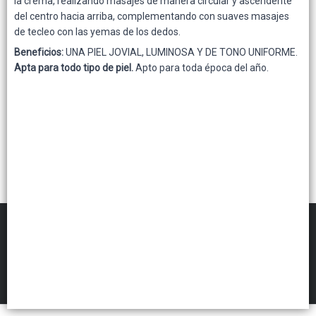
la crema, realizando masajes de manera circular y ascendente
del centro hacia arriba, complementando con suaves masajes
Lista vacía
de tecleo con las yemas de los dedos.
Beneficios:
UNA PIEL JOVIAL, LUMINOSA Y DE TONO UNIFORME.
Apta para todo tipo de piel.
Apto para toda época del año.
FILTROS
Gennuine Mayorista
©
2026