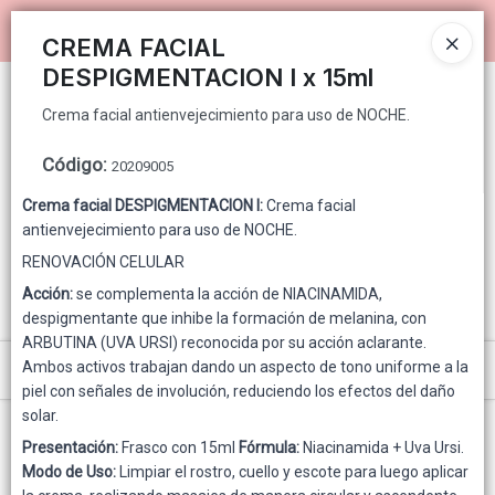
Crema facial antienvejecimiento para uso de NOCHE.
Ingresar a la Tienda
CREMA FACIAL
DESPIGMENTACION I x 15ml
PUNTOS DE VENTA
Crema facial antienvejecimiento para uso de NOCHE.
CÓMO COMPRAR
Código
:
20209005
QUIÉNES SOMOS
Crema facial DESPIGMENTACION I:
Crema facial
antienvejecimiento para uso de NOCHE.
GENNUINE PARA CONSUMIDOR FINAL
RENOVACIÓN CELULAR
Acción:
se complementa la acción de NIACINAMIDA,
CONTACTO
despigmentante que inhibe la formación de melanina, con
ARBUTINA (UVA URSI) reconocida por su acción aclarante.
Ambos activos trabajan dando un aspecto de tono uniforme a la
Menú
piel con señales de involución, reduciendo los efectos del daño
Crema facial antienvejecimiento para uso de NOCHE.
solar.
Presentación:
Frasco con 15ml
Fórmula:
Niacinamida + Uva Ursi.
Modo de Uso:
Limpiar el rostro, cuello y escote para luego aplicar