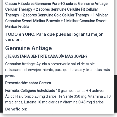
Classic
+ 2 sobres
Gennuine Pure
+ 2 sobres
Gennuine Antiage
Lista vacía
Cellular Therapy
+ 2 sobres
Gennuine Cellulite Fit Cellular
Therapy
+ 2 sobres
Gennuine Gold Cellular Therapy
+ 1 Minibar
Gennuine Sweet Minibar Brownie
+ 1 Minibar
Gennuine Sweet
Minibar Frutilla
TODO en UNO. Para que puedas lograr tu mejor
versión.
Gennuine Antiage
¿TE GUSTARÍA SENTIRTE CADA DÍA MAS JOVEN?
Gennuine Antiage:
Ayuda a preservar la salud de tu piel
retrasando el envejecimiento, para que te veas y te sientas más
joven.
Presentación: sabor Cereza
Fórmula: Colágeno hidrolizado
10 gramos diarios + 4 activos:
FILTROS
Ácido Hialurónico 20 mg diarios, Té Verde 350 mg, Vitamina E 10
mg diarios, Luteína 10 mg diarios y Vitamina C 45 mg diarios.
Gennuine Mayorista
©
2026
Beneficios:
- Previene el envejecimiento prematuro.