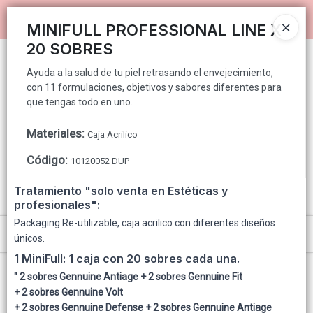
Ayuda a la salud de tu piel retrasando el envejecimiento, con 11
Ingresar a la Tienda
formulaciones, objetivos y sabores diferentes para que tengas todo
MINIFULL PROFESSIONAL LINE X
en uno.
20 SOBRES
PUNTOS DE VENTA
Ayuda a la salud de tu piel retrasando el envejecimiento,
con 11 formulaciones, objetivos y sabores diferentes para
CÓMO COMPRAR
que tengas todo en uno.
QUIÉNES SOMOS
Materiales
:
Caja Acrilico
Código
:
10120052 DUP
GENNUINE PARA CONSUMIDOR FINAL
Tratamiento "solo venta en Estéticas y
CONTACTO
profesionales":
Packaging Re-utilizable, caja acrilico con diferentes diseños
Menú
únicos.
1 MiniFull:
1 caja con 20 sobres cada una.
Ayuda a la salud de tu piel retrasando el envejecimiento, con 11
formulaciones, objetivos y sabores diferentes para que tengas todo en uno.
" 2 sobres
Gennuine Antiage
+ 2 sobres
Gennuine Fit
+ 2 sobres
Gennuine Volt
+ 2 sobres
Gennuine Defense
+ 2 sobres
Gennuine Antiage