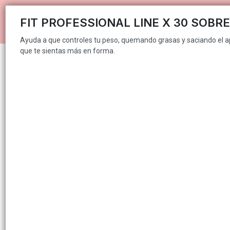
Ayuda a que controles tu peso, quemando grasas y saciando el apetit
FIT PROFESSIONAL LINE X 30 SOBR
PUNT
Ayuda a que controles tu peso, quemando grasas y saciando el a
que te sientas más en forma.