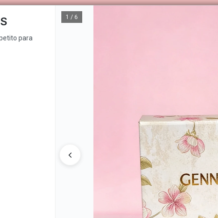
o para que te sientas más en forma.
1 / 6
ES
OS DE VENTA
CÓMO COMPRAR
QUIÉNES SOMOS
GENNUIN
petito para